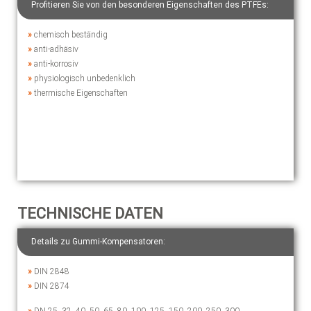
Profitieren Sie von den besonderen Eigenschaften des PTFEs:
»
chemisch beständig
»
anti-adhäsiv
»
anti-korrosiv
»
physiologisch unbedenklich
»
thermische Eigenschaften
TECHNISCHE DATEN
Details zu Gummi-Kompensatoren:
»
DIN 2848
»
DIN 2874